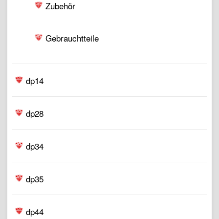
Zubehör
Gebrauchtteile
dp14
dp28
dp34
dp35
dp44