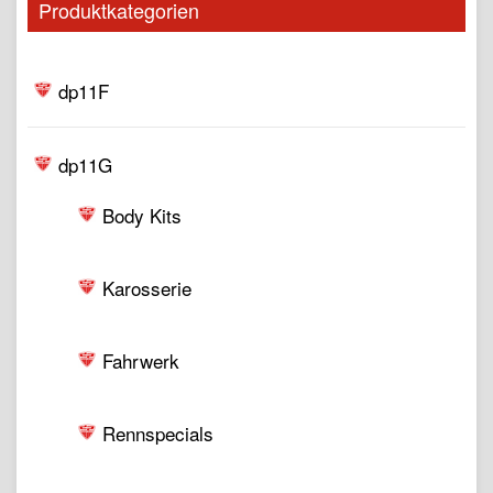
Produktkategorien
dp11F
dp11G
Body Kits
Karosserie
Fahrwerk
Rennspecials