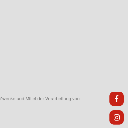
dp 
e Zwecke und Mittel der Verarbeitung von
dp 