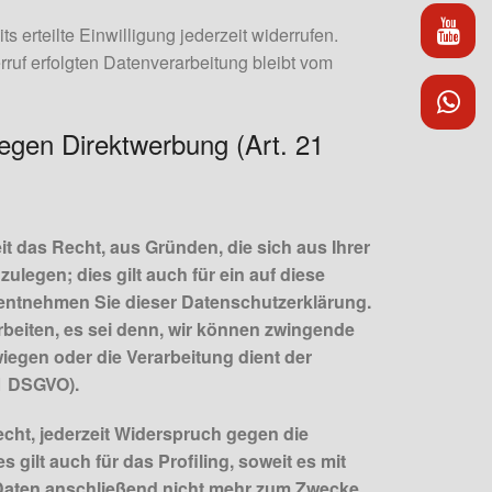
dp 
 erteilte Einwilligung jederzeit widerrufen.
ruf erfolgten Datenverarbeitung bleibt vom
dp 
egen Direktwerbung (Art. 21
it das Recht, aus Gründen, die sich aus Ihrer
egen; dies gilt auch für ein auf diese
 entnehmen Sie dieser Datenschutzerklärung.
beiten, es sei denn, wir können zwingende
iegen oder die Verarbeitung dient der
1 DSGVO).
cht, jederzeit Widerspruch gegen die
ilt auch für das Profiling, soweit es mit
Daten anschließend nicht mehr zum Zwecke