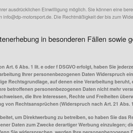
rer ausdrücklichen Einwilligung möglich. Sie können eine bereits
 an info@dp-motorsport.de. Die Rechtmäßigkeit der bis zum Wider
tenerhebung in besonderen Fällen sowie g
Art. 6 Abs. 1 lit. e oder f DSGVO erfolgt, haben Sie jederze
rbeitung Ihrer personenbezogenen Daten Widerspruch einzul
lige Rechtsgrundlage, auf denen eine Verarbeitung beruht,
hre betroffenen personenbezogenen Daten nicht mehr verar
chweisen, die Ihre Interessen, Rechte und Freiheiten überw
g von Rechtsansprüchen (Widerspruch nach Art. 21 Abs. 
itet, um Direktwerbung zu betreiben, so haben Sie das Re
ner Daten zum Zwecke derartiger Werbung einzulegen; dies g
 Wenn Sie widersprechen, werden Ihre personenbezogenen 