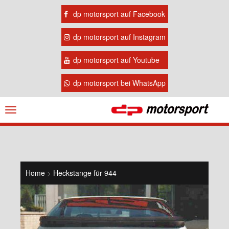
dp motorsport auf Facebook
dp motorsport auf Instagram
dp motorsport auf Youtube
dp motorsport bei WhatsApp
Navigation
ein-/ausblenden
Home
>
Heckstange für 944