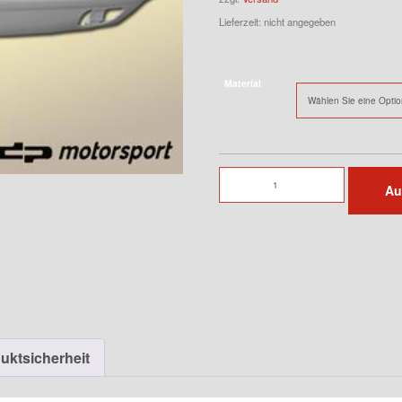
Lieferzeit: nicht angegeben
Material
Serien
Au
Frontstange
für
911
F-
Modell
Menge
uktsicherheit