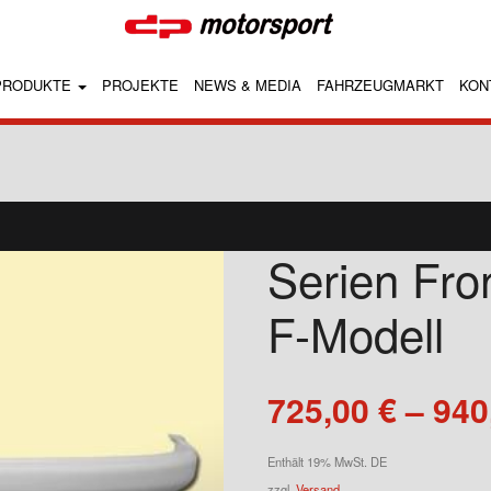
PRODUKTE
PROJEKTE
NEWS & MEDIA
FAHRZEUGMARKT
KON
Serien Fro
F-Modell
725,00
€
–
940
Enthält 19% MwSt. DE
zzgl.
Versand