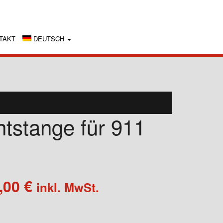
TAKT
DEUTSCH
ntstange für 911
Preisspanne:
,00
€
inkl. MwSt.
725,00 €
bis
940,00 €