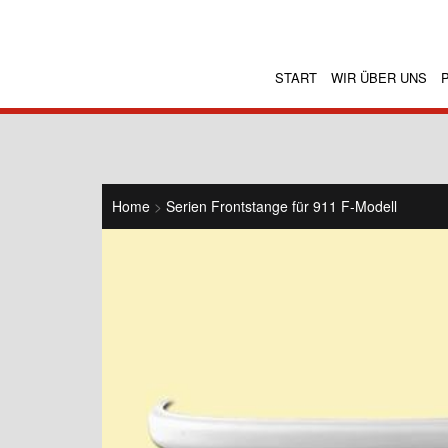
START
WIR ÜBER UNS
Home
>
Serien Frontstange für 911 F-Modell