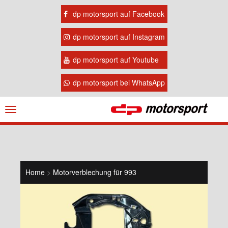
dp motorsport auf Facebook
dp motorsport auf Instagram
dp motorsport auf Youtube
dp motorsport bei WhatsApp
Navigation
ein-/ausblenden
Home
>
Motorverblechung für 993