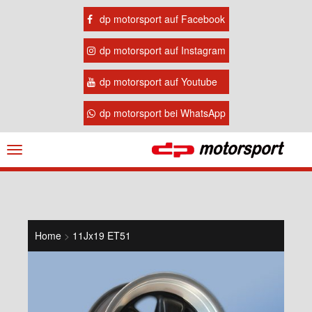
dp motorsport auf Facebook
dp motorsport auf Instagram
dp motorsport auf Youtube
dp motorsport bei WhatsApp
Navigation
ein-/ausblenden
Home
>
11Jx19 ET51