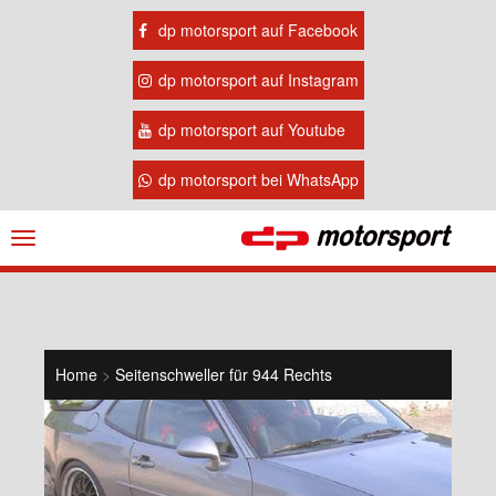
dp motorsport auf Facebook
dp motorsport auf Instagram
dp motorsport auf Youtube
dp motorsport bei WhatsApp
Navigation
ein-/ausblenden
Home
>
Seitenschweller für 944 Rechts