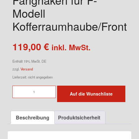
Modell
Kofferraumhaube/Fronth
119,00
€
inkl. MwSt.
Enthält 19% MwSt. DE
zzgl.
Versand
Lieferzeit: nicht angegeben
Fanghaken
Auf die Wunschliste
für
F-
Modell
Beschreibung
Produktsicherheit
Kofferraumhaube/Fronthaube
Menge