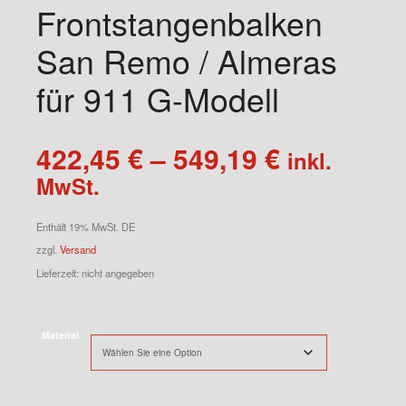
Frontstangenbalken
San Remo / Almeras
für 911 G-Modell
Preisspa
422,45
€
–
549,19
€
inkl.
422,45 €
MwSt.
bis
549,19 €
Enthält 19% MwSt. DE
zzgl.
Versand
Lieferzeit: nicht angegeben
Material