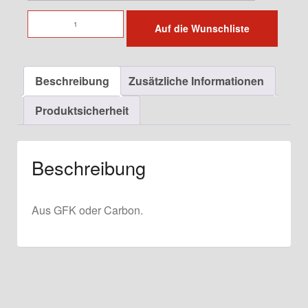
Frontstangenbalken
Auf die Wunschliste
San
Remo
/
Beschreibung
Zusätzliche Informationen
Almeras
für
Produktsicherheit
911
G-
Modell
Beschreibung
Menge
Aus GFK oder Carbon.