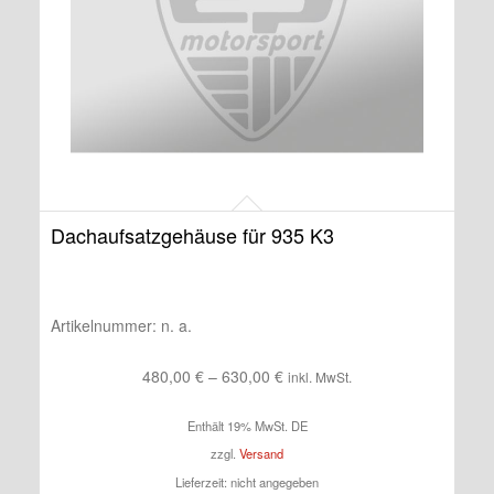
Dachaufsatzgehäuse für 935 K3
Artikelnummer:
n. a.
Preisspanne:
480,00
€
–
630,00
€
inkl. MwSt.
480,00 €
Enthält 19% MwSt. DE
bis
zzgl.
Versand
630,00 €
Lieferzeit: nicht angegeben