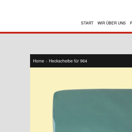
START
WIR ÜBER UNS
Home
>
Heckscheibe für 964