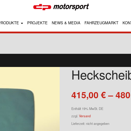
PRODUKTE
PROJEKTE
NEWS & MEDIA
FAHRZEUGMARKT
KON
Heckscheib
415,00
€
–
480
Enthält 19% MwSt. DE
zzgl.
Versand
Lieferzeit: nicht angegeben