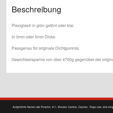
Beschreibung
Plexiglas® in grün getönt oder klar.
In 3mm oder 5mm Dicke.
Passgenau für originale Dichtgummis.
Gewichtsersparnis von über 4700g gegenüber der origin
Aufgeführte Namen wie Porsche, 911, Boxster, Carrera, Cayman, Targa usw. sind ein