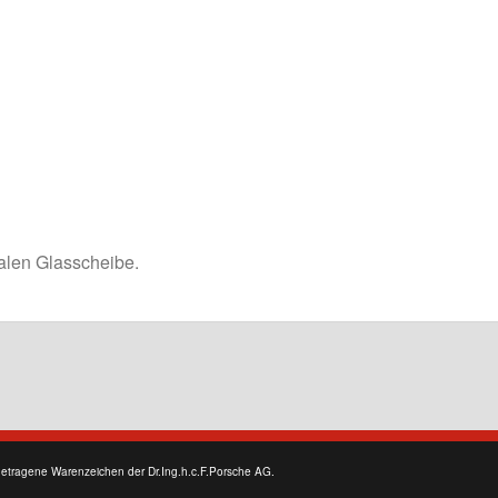
alen Glasscheibe.
getragene Warenzeichen der Dr.Ing.h.c.F.Porsche AG.