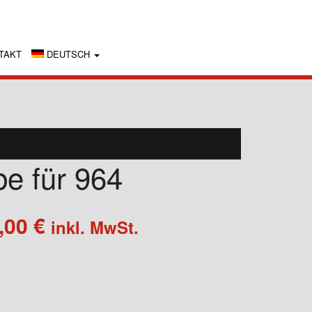
TAKT
DEUTSCH
e für 964
Preisspanne:
,00
€
inkl. MwSt.
415,00 €
bis
480,00 €