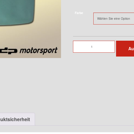
Farbe
Heckscheibe
Au
für
964
Menge
uktsicherheit