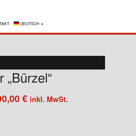
TAKT
DEUTSCH
r „Bürzel“
Preisspanne:
90,00
€
inkl. MwSt.
290,00 €
bis
1.490,00 €