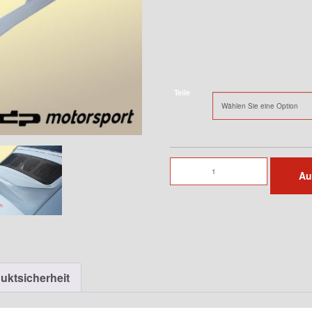
Teile
Heckspoiler
Au
"Bürzel"
Menge
uktsicherheit