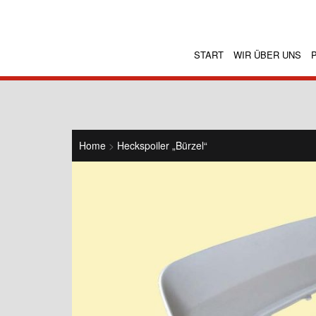
START
WIR ÜBER UNS
Home
>
Heckspoiler „Bürzel“