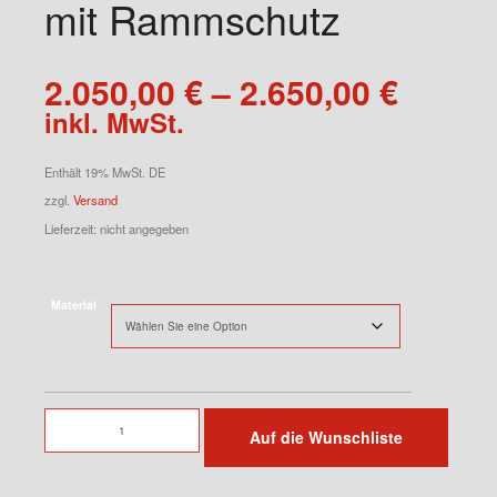
mit Rammschutz
Preis
2.050,00
€
–
2.650,00
€
2.050,
inkl. MwSt.
bis
2.650,
Enthält 19% MwSt. DE
zzgl.
Versand
Lieferzeit: nicht angegeben
Material
Leichtbautür
Auf die Wunschliste
Rechts
mit