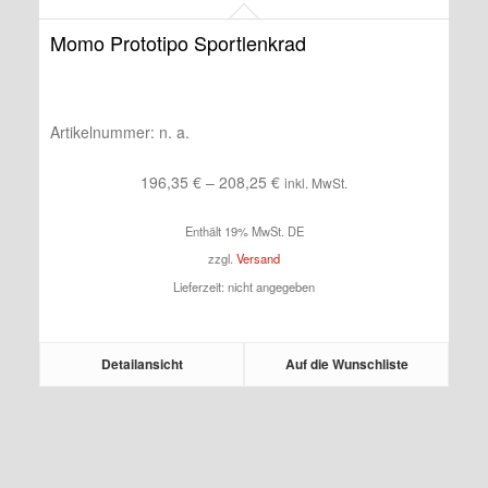
Momo Prototipo Sportlenkrad
Artikelnummer:
n. a.
Preisspanne:
196,35
€
–
208,25
€
inkl. MwSt.
196,35 €
Enthält 19% MwSt. DE
bis
zzgl.
Versand
208,25 €
Lieferzeit: nicht angegeben
Detailansicht
Auf die Wunschliste