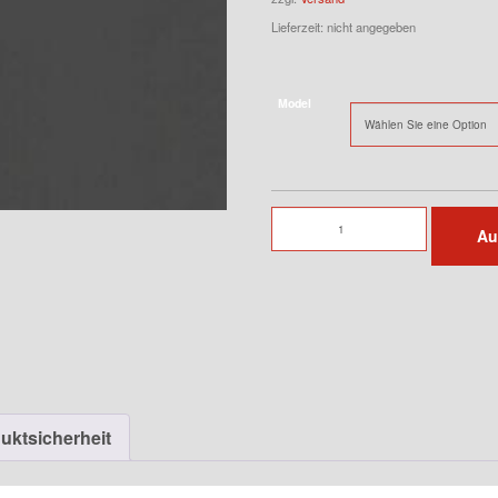
Lieferzeit: nicht angegeben
Model
Sportendschalldämpfer
Au
für
944
Menge
uktsicherheit