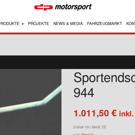
PRODUKTE
PROJEKTE
NEWS & MEDIA
FAHRZEUGMARKT
KON
Sportendsc
944
1.011,50
€
inkl
Enthält 19% MwSt. DE
zzgl.
Versand