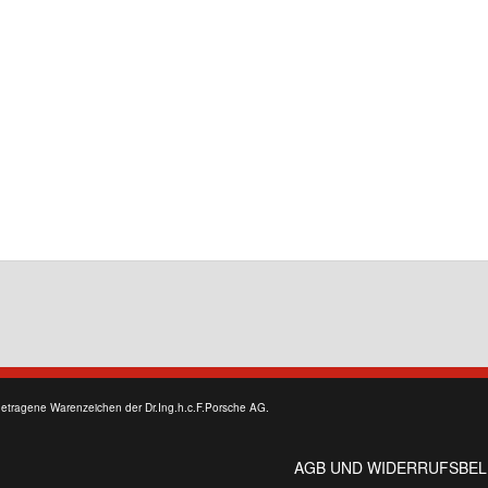
getragene Warenzeichen der Dr.Ing.h.c.F.Porsche AG.
AGB UND WIDERRUFSBE