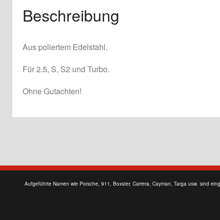
Beschreibung
Aus poliertem Edelstahl.
Für 2.5, S, S2 und Turbo.
Ohne Gutachten!
Aufgeführte Namen wie Porsche, 911, Boxster, Carrera, Cayman, Targa usw. sind ein