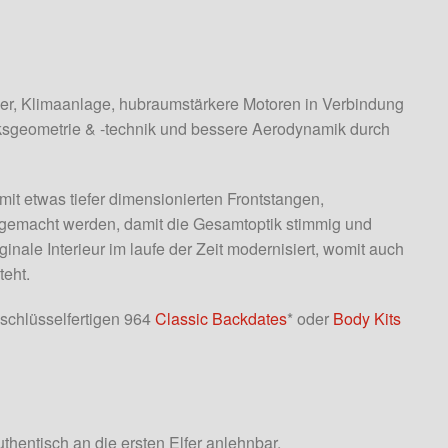
er, Klimaanlage, hubraumstärkere Motoren in Verbindung
rksgeometrie & -technik und bessere Aerodynamik durch
it etwas tiefer dimensionierten Frontstangen,
 gemacht werden, damit die Gesamtoptik stimmig und
inale Interieur im laufe der Zeit modernisiert, womit auch
teht.
 schlüsselfertigen 964
Classic Backdates
* oder
Body Kits
uthentisch an die ersten Elfer anlehnbar.