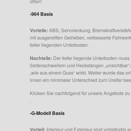
offen!
-964 Basis
Vorteile:
ABS, Servolenkung, Bremskraftverstärk
mit ausgereiften Getrieben, verbesserte Fahrwe
tiefer liegenden Unterboden.
Nachteile:
Der tiefer liegende Unterboden muss m
Seitenschwellern und Heckstangen „unsichtbar“
„wie aus einem Guss“ wirkt. Weiter wurde das orig
innen ein minimaler Unterschied zum Urelfer bes
Klicken Sie nachfolgend für unsere Angebote zu
.
-G-Modell Basis
Vorteil:
Interieur und Exterieur sind vollständig a