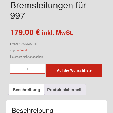
Bremsleitungen für
997
179,00
€
inkl. MwSt.
Enthält 19% MwSt. DE
zzgl.
Versand
Lieferzeit: nicht angegeben
Stahlflex
Auf die Wunschliste
Bremsleitungen
für
997
Beschreibung
Produktsicherheit
Menge
Beschreibung