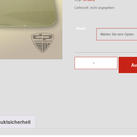
Lieferzeit: nicht angegeben
Model
Lampenglasabdeckung
Au
Links
für
935
Menge
uktsicherheit