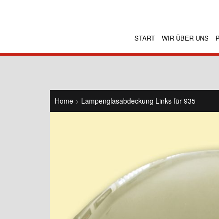
START
WIR ÜBER UNS
Home
>
Lampenglasabdeckung Links für 935