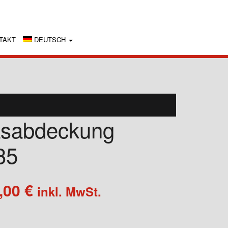
TAKT
DEUTSCH
sabdeckung
35
Preisspanne:
,00
€
inkl. MwSt.
138,04 €
bis
175,00 €