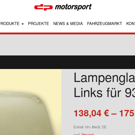
PRODUKTE
PROJEKTE
NEWS & MEDIA
FAHRZEUGMARKT
KON
Lampengla
Links für 9
138,04
€
–
175
Enthält 19% MwSt. DE
zzgl.
Versand