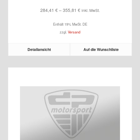
Preisspanne:
284,41
€
–
355,81
€
inkl. MwSt.
284,41 €
Enthält 19% MwSt. DE
bis
zzgl.
Versand
355,81 €
Detailansicht
Auf die Wunschliste