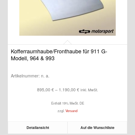
Kofferraumhaube/Fronthaube für 911 G-
Modell, 964 & 993
Artikelnummer:
n. a.
Preisspanne:
895,00
€
–
1.190,00
€
inkl. MwSt.
895,00 €
Enthält 19% MwSt. DE
bis
zzgl.
Versand
1.190,00 €
Detailansicht
Auf die Wunschliste