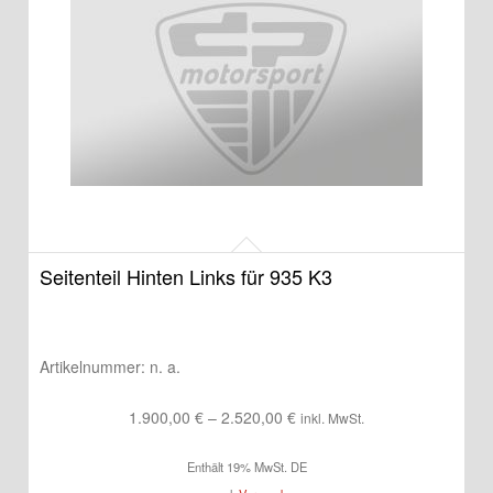
Seitenteil Hinten Links für 935 K3
Artikelnummer:
n. a.
Preisspanne:
1.900,00
€
–
2.520,00
€
inkl. MwSt.
1.900,00 €
Enthält 19% MwSt. DE
bis