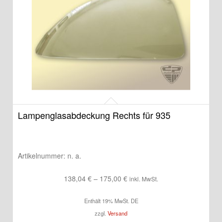
Lampenglasabdeckung Rechts für 935
Artikelnummer:
n. a.
Preisspanne:
138,04
€
–
175,00
€
inkl. MwSt.
138,04 €
Enthält 19% MwSt. DE
bis
zzgl.
Versand
175,00 €