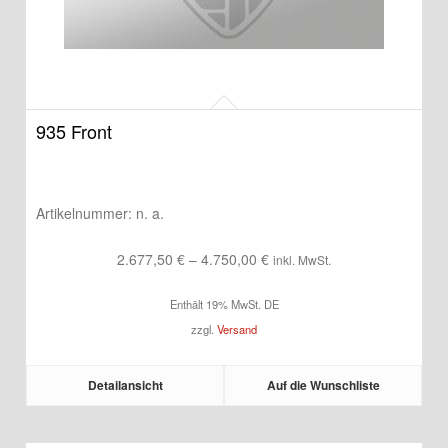
935 Front
Artikelnummer:
n. a.
Preisspanne:
2.677,50
€
–
4.750,00
€
inkl. MwSt.
2.677,50 €
Enthält 19% MwSt. DE
bis
zzgl.
Versand
4.750,00 €
Detailansicht
Auf die Wunschliste