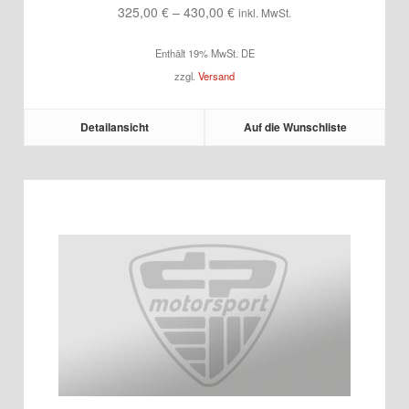
Preisspanne:
325,00
€
–
430,00
€
inkl. MwSt.
325,00 €
Enthält 19% MwSt. DE
bis
zzgl.
Versand
430,00 €
Detailansicht
Auf die Wunschliste