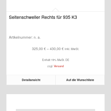
Seitenschweller Rechts für 935 K3
Artikelnummer:
n. a.
Preisspanne:
325,00
€
–
430,00
€
inkl. MwSt.
325,00 €
Enthält 19% MwSt. DE
bis
zzgl.
Versand
430,00 €
Detailansicht
Auf die Wunschliste