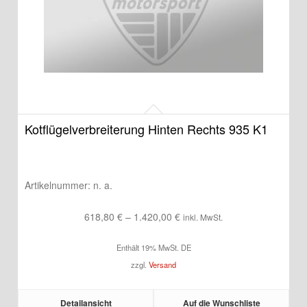
Kotflügelverbreiterung Hinten Rechts 935 K1
Artikelnummer:
n. a.
Preisspanne:
618,80
€
–
1.420,00
€
inkl. MwSt.
618,80 €
Enthält 19% MwSt. DE
bis
zzgl.
Versand
1.420,00 €
Detailansicht
Auf die Wunschliste