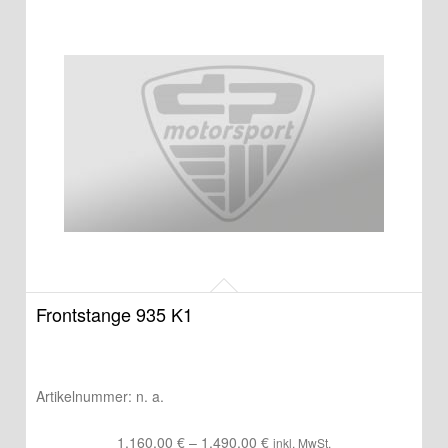
Frontstange 935 K1
Artikelnummer:
n. a.
Preisspanne:
1.160,00
€
–
1.490,00
€
inkl. MwSt.