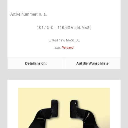
Artikelnummer:
n. a.
Preisspanne:
101,15
€
–
116,62
€
inkl. MwSt.
101,15 €
Enthält 19% MwSt. DE
bis
zzgl.
Versand
116,62 €
Detailansicht
Auf die Wunschliste