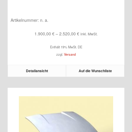
Artikelnummer:
n. a.
Preisspanne:
1.900,00
€
–
2.520,00
€
inkl. MwSt.
1.900,00 €
Enthält 19% MwSt. DE
bis
zzgl.
Versand
2.520,00 €
Detailansicht
Auf die Wunschliste