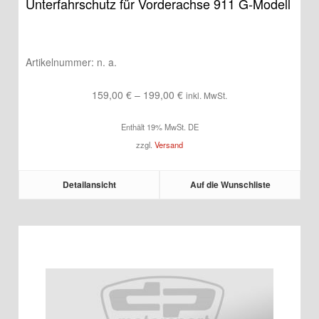
Unterfahrschutz für Vorderachse 911 G-Modell
Artikelnummer:
n. a.
Preisspanne:
159,00
€
–
199,00
€
inkl. MwSt.
159,00 €
Enthält 19% MwSt. DE
bis
zzgl.
Versand
199,00 €
Detailansicht
Auf die Wunschliste