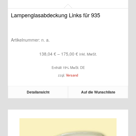
Lampenglasabdeckung Links für 935
Artikelnummer:
n. a.
Preisspanne:
138,04
€
–
175,00
€
inkl. MwSt.
138,04 €
Enthält 19% MwSt. DE
bis
zzgl.
Versand
175,00 €
Detailansicht
Auf die Wunschliste