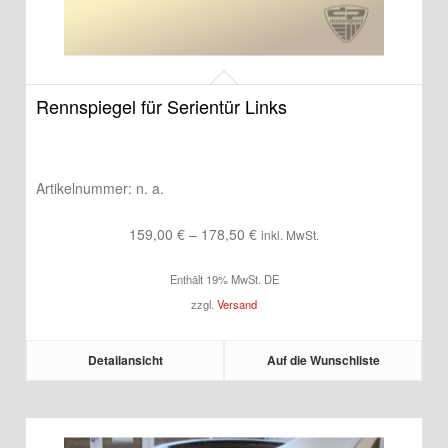
Rennspiegel für Serientür Links
Artikelnummer:
n. a.
Preisspanne:
159,00
€
–
178,50
€
inkl. MwSt.
159,00 €
Enthält 19% MwSt. DE
bis
zzgl.
Versand
178,50 €
Detailansicht
Auf die Wunschliste