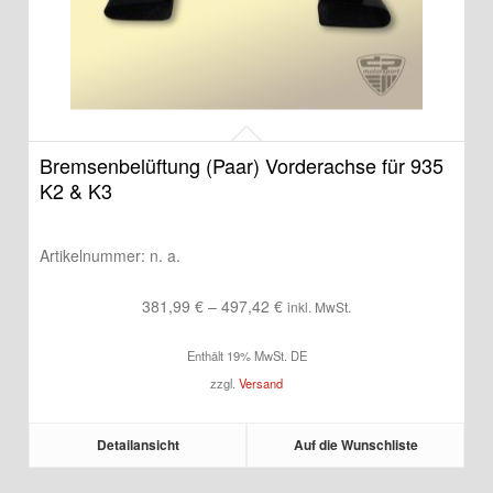
Bremsenbelüftung (Paar) Vorderachse für 935
K2 & K3
Artikelnummer:
n. a.
Preisspanne:
381,99
€
–
497,42
€
inkl. MwSt.
381,99 €
Enthält 19% MwSt. DE
bis
zzgl.
Versand
497,42 €
Detailansicht
Auf die Wunschliste