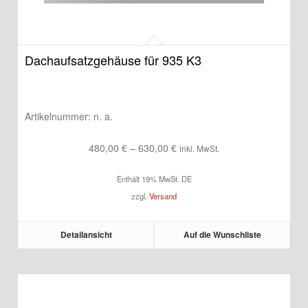
Dachaufsatzgehäuse für 935 K3
Artikelnummer:
n. a.
Preisspanne:
480,00
€
–
630,00
€
inkl. MwSt.
480,00 €
Enthält 19% MwSt. DE
bis
zzgl.
Versand
630,00 €
Detailansicht
Auf die Wunschliste