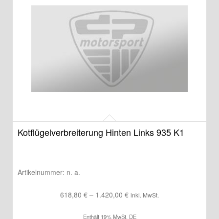
Kotflügelverbreiterung Hinten Links 935 K1
Artikelnummer:
n. a.
Preisspanne:
618,80
€
–
1.420,00
€
inkl. MwSt.
618,80 €
Enthält 19% MwSt. DE
bis