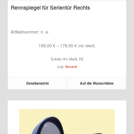
Rennspiegel für Serientür Rechts
Artikelnummer:
n. a.
Preisspanne:
159,00
€
–
178,50
€
inkl. MwSt.
159,00 €
Enthält 19% MwSt. DE
bis
zzgl.
Versand
178,50 €
Detailansicht
Auf die Wunschliste