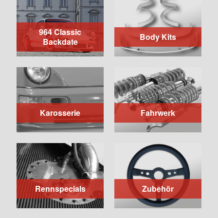
964 Classic
Body Kits
Backdate
Karosserie
Fahrwerk
Rennspecials
Zubehör