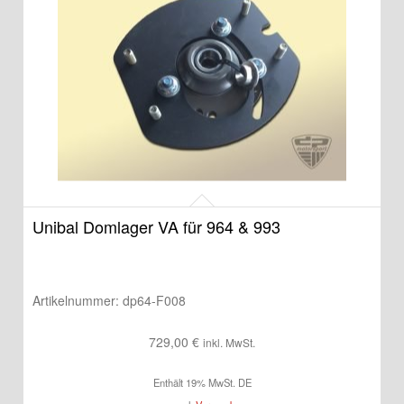
Unibal Domlager VA für 964 & 993
Artikelnummer:
dp64-F008
729,00
€
inkl. MwSt.
Enthält 19% MwSt. DE