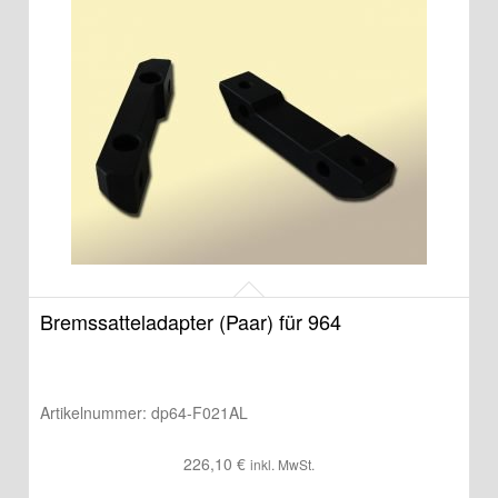
Bremssatteladapter (Paar) für 964
Artikelnummer:
dp64-F021AL
226,10
€
inkl. MwSt.