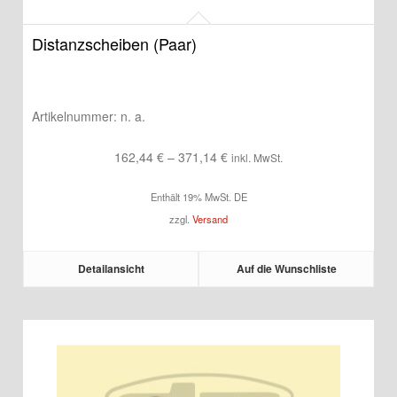
Distanzscheiben (Paar)
Artikelnummer:
n. a.
Preisspanne:
162,44
€
–
371,14
€
inkl. MwSt.
162,44 €
Enthält 19% MwSt. DE
bis
zzgl.
Versand
371,14 €
Detailansicht
Auf die Wunschliste