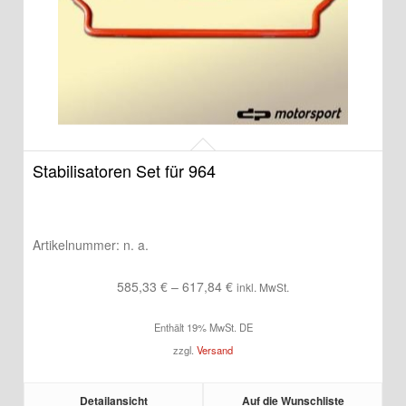
Stabilisatoren Set für 964
Artikelnummer:
n. a.
Preisspanne:
585,33
€
–
617,84
€
inkl. MwSt.
585,33 €
Enthält 19% MwSt. DE
bis
zzgl.
Versand
617,84 €
Detailansicht
Auf die Wunschliste