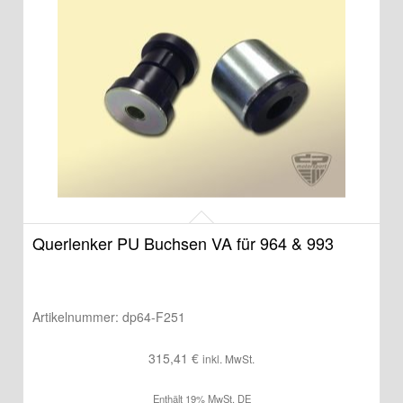
Querlenker PU Buchsen VA für 964 & 993
Artikelnummer:
dp64-F251
315,41
€
inkl. MwSt.
Enthält 19% MwSt. DE