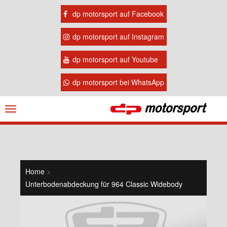
dp motorsport auf Facebook
dp motorsport auf Instagram
dp motorsport auf Youtube
dp motorsport bei WhatsApp
Navigation
ein-/ausblenden
Home
>
Unterbodenabdeckung für 964 Classic Widebody