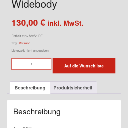
Widebody
130,00
€
inkl. MwSt.
Enthält 19% MwSt. DE
zzgl.
Versand
Lieferzeit: nicht angegeben
Unterbodenabdeckung
Auf die Wunschliste
für
964
Classic
Beschreibung
Produktsicherheit
Widebody
Menge
Beschreibung