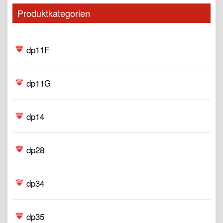
Produktkategorien
dp11F
dp11G
dp14
dp28
dp34
dp35