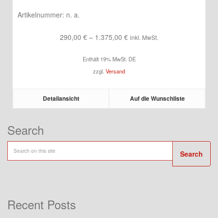
Artikelnummer:
n. a.
Preisspanne:
290,00
€
–
1.375,00
€
inkl. MwSt.
290,00 €
Enthält 19% MwSt. DE
bis
zzgl.
Versand
1.375,00 €
Detailansicht
Auf die Wunschliste
Search
Search
Recent Posts