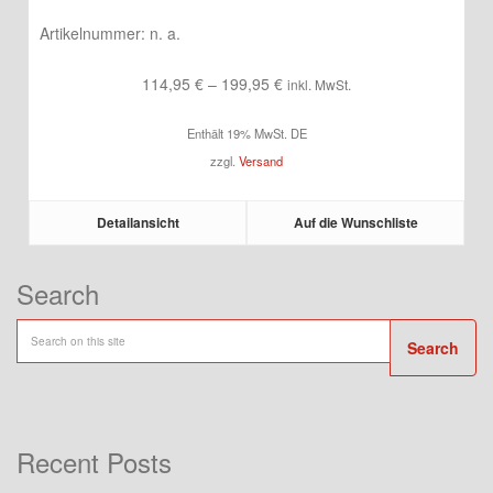
Artikelnummer:
n. a.
Preisspanne:
114,95
€
–
199,95
€
inkl. MwSt.
114,95 €
Enthält 19% MwSt. DE
bis
zzgl.
Versand
199,95 €
Detailansicht
Auf die Wunschliste
Search
Search
Recent Posts