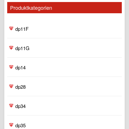
Produktkategorien
dp11F
dp11G
dp14
dp28
dp34
dp35