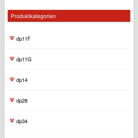
Produktkategorien
dp11F
dp11G
dp14
dp28
dp34