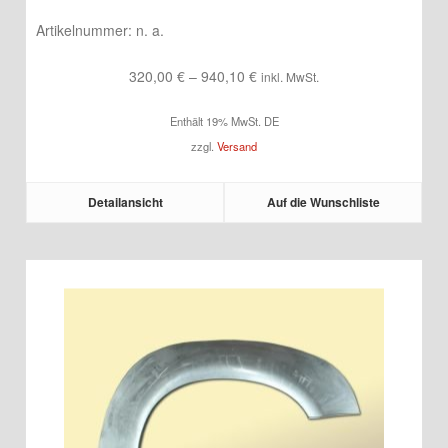
Artikelnummer:
n. a.
Preisspanne:
320,00
€
–
940,10
€
inkl. MwSt.
320,00 €
Enthält 19% MwSt. DE
bis
zzgl.
Versand
940,10 €
Detailansicht
Auf die Wunschliste