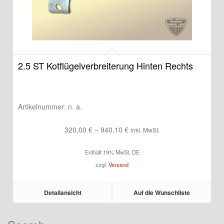
2.5 ST Kotflügelverbreiterung Hinten Rechts
Artikelnummer:
n. a.
Preisspanne:
320,00
€
–
940,10
€
inkl. MwSt.
320,00 €
Enthält 19% MwSt. DE
bis
zzgl.
Versand
940,10 €
Detailansicht
Auf die Wunschliste