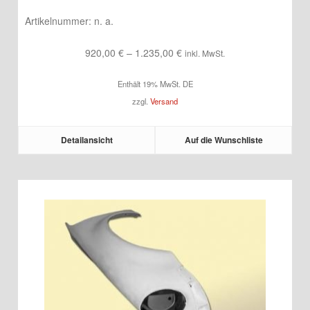
Artikelnummer:
n. a.
Preisspanne:
920,00
€
–
1.235,00
€
inkl. MwSt.
920,00 €
Enthält 19% MwSt. DE
bis
zzgl.
Versand
1.235,00 €
Detailansicht
Auf die Wunschliste