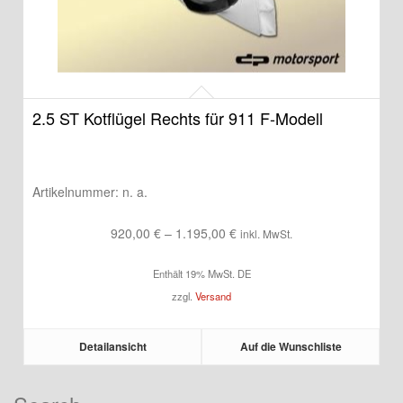
2.5 ST Kotflügel Rechts für 911 F-Modell
Artikelnummer:
n. a.
Preisspanne:
920,00
€
–
1.195,00
€
inkl. MwSt.
920,00 €
Enthält 19% MwSt. DE
bis
zzgl.
Versand
1.195,00 €
Detailansicht
Auf die Wunschliste