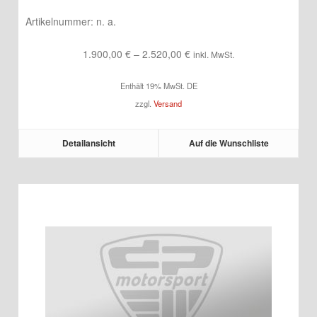
Artikelnummer:
n. a.
Preisspanne:
1.900,00
€
–
2.520,00
€
inkl. MwSt.
1.900,00 €
Enthält 19% MwSt. DE
bis
zzgl.
Versand
2.520,00 €
Detailansicht
Auf die Wunschliste