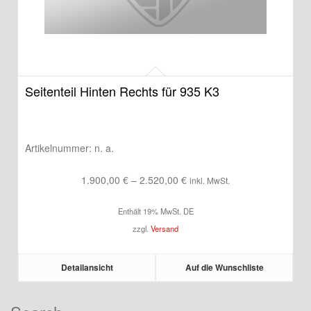
Seitenteil Hinten Rechts für 935 K3
Artikelnummer:
n. a.
Preisspanne:
1.900,00
€
–
2.520,00
€
inkl. MwSt.
1.900,00 €
Enthält 19% MwSt. DE
bis
zzgl.
Versand
2.520,00 €
Detailansicht
Auf die Wunschliste