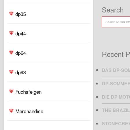
Search
dp35
dp44
Recent P
dp64
DAS DP-SO
dp93
DP-SOMMER
Fuchsfelgen
DIE DP MO
THE BRAZIL
Merchandise
STONEGRE