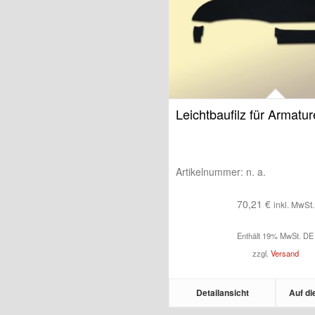
Leichtbaufilz für Armatur
Artikelnummer:
n. a.
70,21
€
inkl. MwSt.
Enthält 19% MwSt. DE
zzgl.
Versand
Detailansicht
Auf di