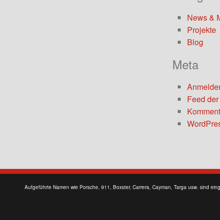
News & 
Projekte
Blog
Meta
Anmelde
Feed der
Komment
WordPres
Aufgeführte Namen wie Porsche, 911, Boxster, Carrera, Cayman, Targa usw. sind ein