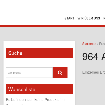
START
WIR ÜBER UNS
Startseite
/ Pro
964 
Suche
Einzelnes Er
Wunschliste
Es befinden sich keine Produkte im