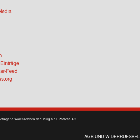
Media
n
 Einträge
ar-Feed
s.org
getragene Warenzeichen der Dr.Ing.h.c.F.Porsche AG.
AGB UND WIDERRUFSBE