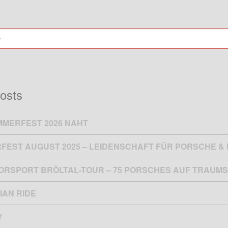
osts
MMERFEST 2026 NAHT
FEST AUGUST 2025 – LEIDENSCHAFT FÜR PORSCHE 
TORSPORT BRÖLTAL-TOUR – 75 PORSCHES AUF TRAUMS
IAN RIDE
Y