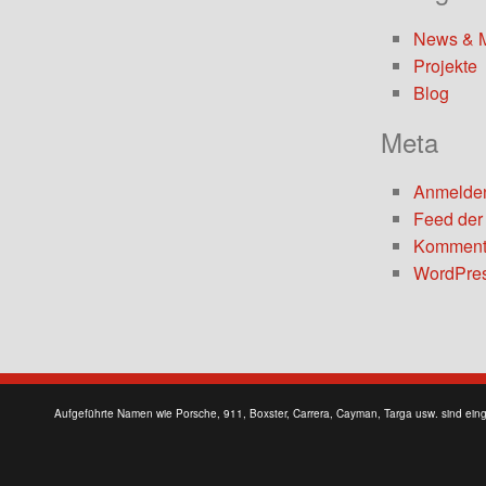
News & 
Projekte
Blog
Meta
Anmelde
Feed der
Komment
WordPres
Aufgeführte Namen wie Porsche, 911, Boxster, Carrera, Cayman, Targa usw. sind ein