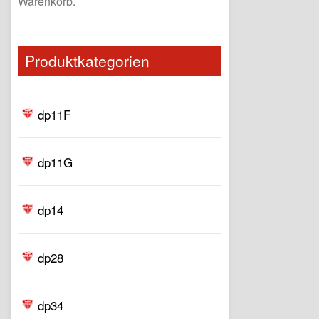
Warenkorb.
Produktkategorien
dp11F
dp11G
dp14
dp28
dp34