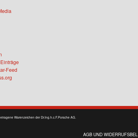
Media
n
 Einträge
ar-Feed
s.org
getragene Warenzeichen der Dr.Ing.h.c.F.Porsche AG.
AGB UND WIDERRUFSBE