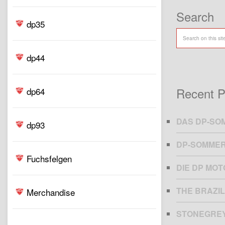
Search
dp35
dp44
Recent P
dp64
DAS DP-SO
dp93
DP-SOMMER
Fuchsfelgen
DIE DP MO
THE BRAZIL
Merchandise
STONEGRE