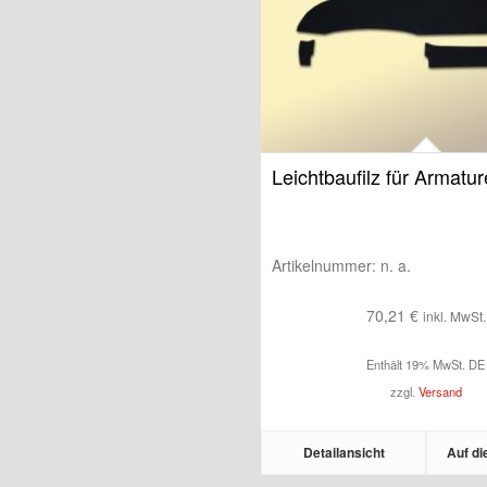
Leichtbaufilz für Armatur
Artikelnummer:
n. a.
70,21
€
inkl. MwSt.
Enthält 19% MwSt. DE
zzgl.
Versand
Detailansicht
Auf di