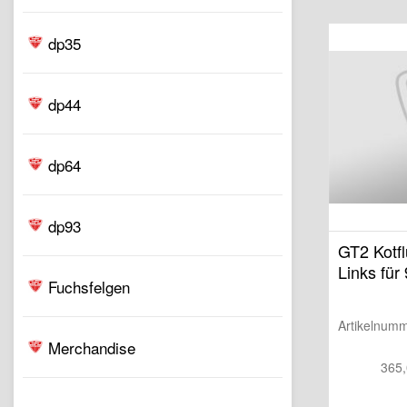
dp35
dp44
dp64
dp93
GT2 Kotfl
Links für
Fuchsfelgen
Artikelnum
Merchandise
365