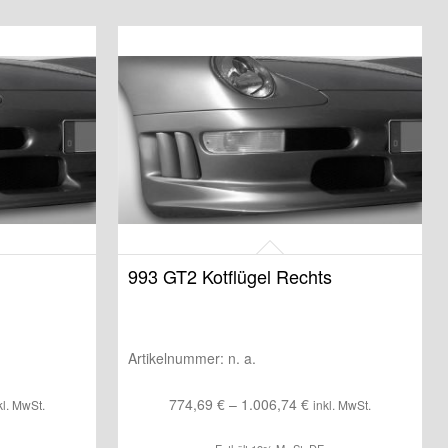
993 GT2 Kotflügel Rechts
Artikelnummer:
n. a.
eisspanne:
Preisspanne:
774,69
€
–
1.006,74
€
kl. MwSt.
inkl. MwSt.
0,00 €
774,69 €