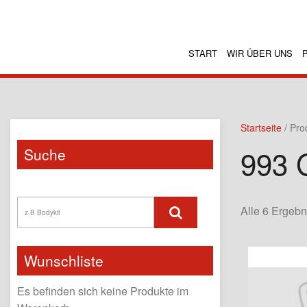
START
WIR ÜBER UNS
Startseite
/ Pro
993 
Suche
Alle 6 Ergeb
Wunschliste
Es befinden sich keine Produkte im