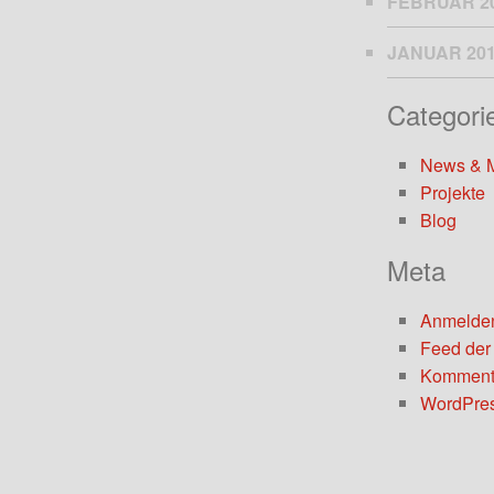
FEBRUAR 2
JANUAR 20
Categori
News & 
Projekte
Blog
Meta
Anmelde
Feed der
Komment
WordPres