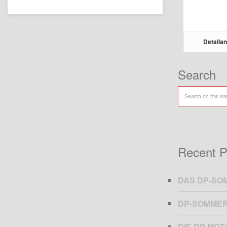
Detailan
Search
Recent P
DAS DP-SO
DP-SOMMER
DIE DP MO