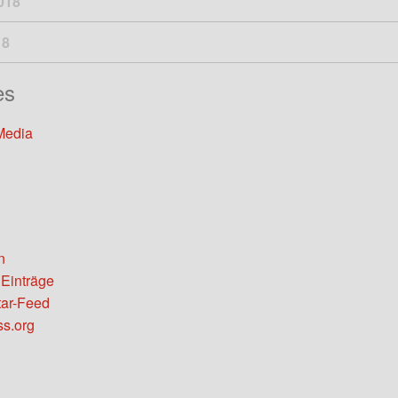
018
18
es
Media
n
 Einträge
ar-Feed
s.org