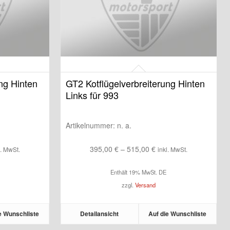
ng Hinten
GT2 Kotflügelverbreiterung Hinten
Links für 993
Artikelnummer:
n. a.
isspanne:
Preisspanne:
395,00
€
–
515,00
€
l. MwSt.
inkl. MwSt.
,00 €
395,00 €
Enthält 19% MwSt. DE
bis
zzgl.
Versand
,00 €
515,00 €
e Wunschliste
Detailansicht
Auf die Wunschliste