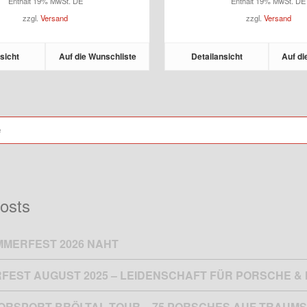
Enthält 19% MwSt. DE
Enthält 19% MwSt. DE
bis
bis
zzgl.
Versand
zzgl.
Versand
475,00 €
1.
sicht
Auf die Wunschliste
Detailansicht
Auf di
osts
MMERFEST 2026 NAHT
FEST AUGUST 2025 – LEIDENSCHAFT FÜR PORSCHE 
TORSPORT BRÖLTAL-TOUR – 75 PORSCHES AUF TRAUMS