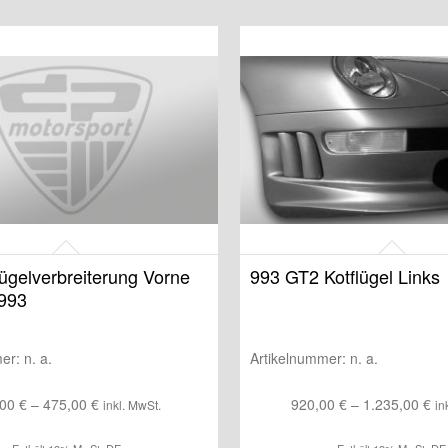
ügelverbreiterung Vorne
993 GT2 Kotflügel Links
 993
mer:
n. a.
Artikelnummer:
n. a.
Preisspanne:
Pr
,00
€
–
475,00
€
920,00
€
–
1.235,00
€
inkl. MwSt.
in
365,00 €
92