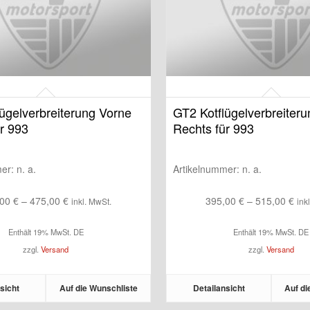
ügelverbreiterung Vorne
GT2 Kotflügelverbreiteru
r 993
Rechts für 993
mer:
n. a.
Artikelnummer:
n. a.
Preisspanne:
Pre
,00
€
–
475,00
€
395,00
€
–
515,00
€
inkl. MwSt.
ink
365,00 €
395
Enthält 19% MwSt. DE
Enthält 19% MwSt. DE
bis
bis
zzgl.
Versand
zzgl.
Versand
475,00 €
515
sicht
Auf die Wunschliste
Detailansicht
Auf di