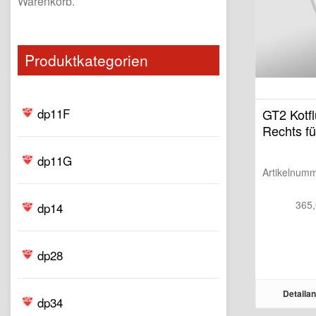
Warenkorb.
Produktkategorien
dp11F
GT2 Kotfl
Rechts fü
dp11G
Artikelnum
365
dp14
dp28
Detailan
dp34