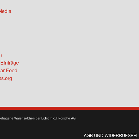
Media
n
 Einträge
ar-Feed
s.org
getragene Warenzeichen der Dr.Ing.h.c.F.Porsche AG.
AGB UND WIDERRUFSBE