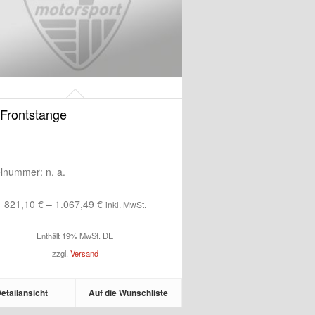
Frontstange
kelnummer:
n. a.
Preisspanne:
821,10
€
–
1.067,49
€
inkl. MwSt.
821,10 €
Enthält 19% MwSt. DE
bis
zzgl.
Versand
1.067,49 €
etailansicht
Auf die Wunschliste