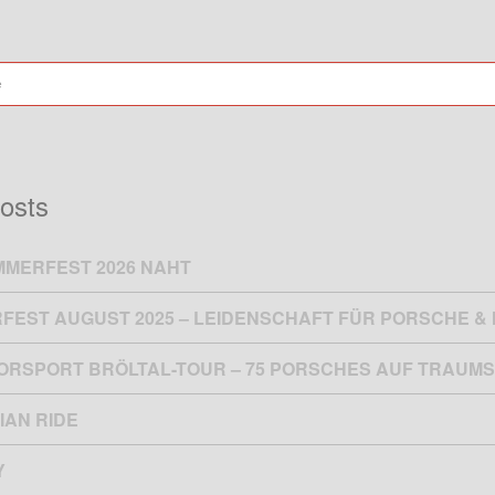
osts
MMERFEST 2026 NAHT
FEST AUGUST 2025 – LEIDENSCHAFT FÜR PORSCHE 
TORSPORT BRÖLTAL-TOUR – 75 PORSCHES AUF TRAUMS
IAN RIDE
Y