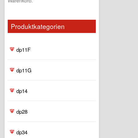
Warenkorb.
Produktkategorien
dp11F
dp11G
dp14
dp28
dp34