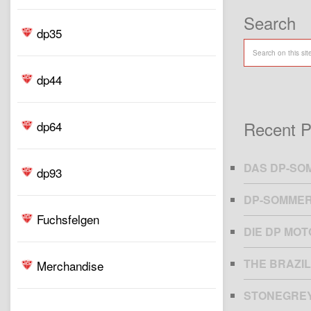
Search
dp35
dp44
Recent P
dp64
DAS DP-SO
dp93
DP-SOMMER
Fuchsfelgen
DIE DP MO
THE BRAZIL
Merchandise
STONEGRE