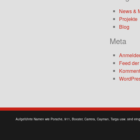
News & 
Projekte
Blog
Meta
Anmelde
Feed der
Komment
WordPres
Aufgeführte Namen wie Porsche, 911, Boxster, Carrera, Cayman, Targa usw. sind ein