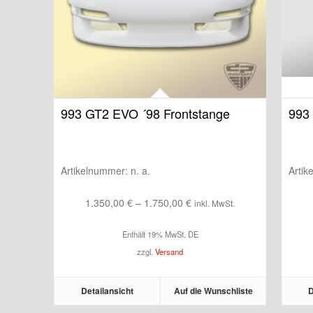
993 GT2 EVO ´98 Frontstange
993 
Artikelnummer:
n. a.
Arti
Preisspanne:
1.350,00
€
–
1.750,00
€
inkl. MwSt.
1.350,00 €
Enthält 19% MwSt. DE
bis
zzgl.
Versand
1.750,00 €
Detailansicht
Auf die Wunschliste
D