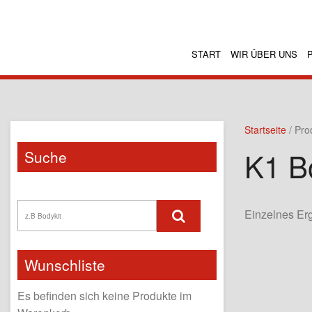
START
WIR ÜBER UNS
Startseite
/ Pro
K1 B
Suche
Einzelnes Er
Wunschliste
Es befinden sich keine Produkte im