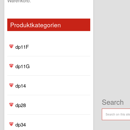
Warenkorb.
Produktkategorien
dp11F
dp11G
dp14
Search
dp28
dp34