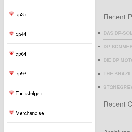
dp35
Recent P
DAS DP-SO
dp44
DP-SOMMER
dp64
DIE DP MO
dp93
THE BRAZIL
STONEGRE
Fuchsfelgen
Recent 
Merchandise
Archives