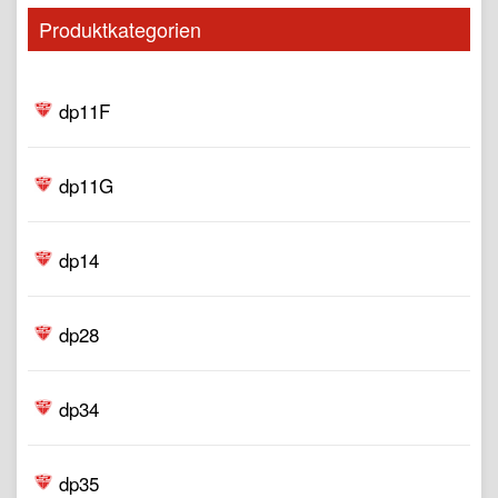
Produktkategorien
dp11F
dp11G
dp14
dp28
dp34
dp35